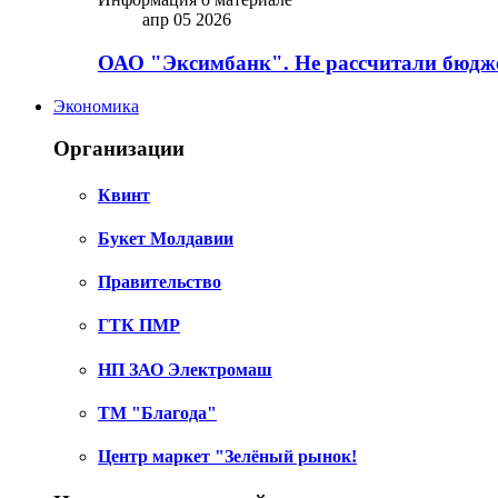
апр 05 2026
ОАО "Эксимбанк". Не рассчитали бюдже
Экономика
Организации
Квинт
Букет Молдавии
Правительство
ГТК ПМР
НП ЗАО Электромаш
ТМ "Благода"
Центр маркет "Зелёный рынок!