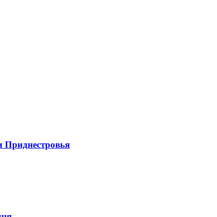
и Приднестровья
дня