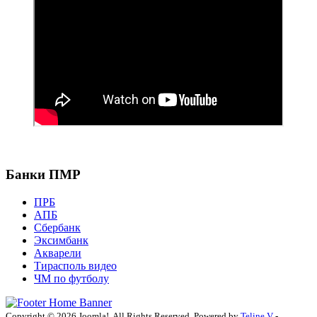
Банки ПМР
ПРБ
АПБ
Сбербанк
Эксимбанк
Акварели
Тирасполь видео
ЧМ по футболу
Copyright © 2026 Joomla!. All Rights Reserved. Powered by
Teline V
-