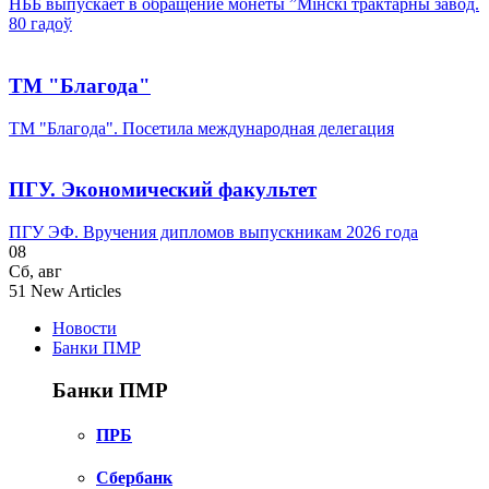
НББ выпускает в обращение монеты ”Мінскі трактарны завод.
80 гадоў
ТМ "Благода"
ТМ "Благода". Посетила международная делегация
ПГУ. Экономический факультет
ПГУ ЭФ. Вручения дипломов выпускникам 2026 года
08
Сб
,
авг
51
New Articles
Новости
Банки ПМР
Банки ПМР
ПРБ
Сбербанк