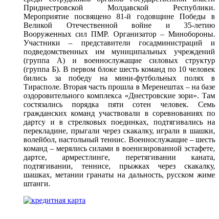
Приднестровской Молдавской Республики.
Мероприятие посвящено 81-й годовщине Победы в
Великой Отечественной войне и 35-летию
Вооруженных сил ПМР. Организатор – Минобороны.
Участники – представители госадминистраций и
подведомственных им муниципальных учреждений
(группа А) и военнослужащие силовых структур
(группа Б). В первом блоке шесть команд по 10 человек
бились за победу на мини-футбольных полях в
Тирасполе. Вторая часть прошла в Меренештах – на базе
оздоровительного комплекса «Днестровские зори». Там
состязались порядка пяти сотен человек. Семь
гражданских команд участвовали в соревнованиях по
дартсу и в стрелковых поединках, подтягивались на
перекладине, прыгали через скакалку, играли в шашки,
волейбол, настольный теннис. Военнослужащие – шесть
команд – мерялись силами в военизированной эстафете,
дартсе, армрестлинге, перетягивании каната,
подтягивании, теннисе, прыжках через скакалку,
шашках, метании гранаты на дальность, русском жиме
штанги.