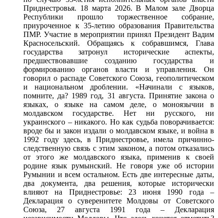
Приднестровья. 18 марта 2026. В Малом зале Дворца
Республики прошло торжественное собрание,
приуроченное к 35-летию образования Правительства
ПМР. Участие в мероприятии принял Президент Вадим
Красносельский. Обращаясь к собравшимся, Глава
государства затронул исторические аспекты,
предшествовавшие созданию государства и
формированию органов власти и управления. Он
говорил о распаде Советского Союза, геополитическом
и национальном дроблении. «Начинали с языков,
помните, да? 1989 год, 31 августа. Принятие закона о
языках, о языке на самом деле, о моноязычии в
молдавском государстве. Нет ни русского, ни
украинского – никакого. Но как судьба поворачивается:
вроде бы и закон издали о молдавском языке, и война в
1992 году здесь, в Приднестровье, имела причинно-
следственную связь с этим законом, а потом отказались
от этого же молдавского языка, применив к своей
родине язык румынский. Не говоря уже об истории
Румынии и всем остальном. Есть две интересные даты,
два документа, два решения, которые исторически
влияют на Приднестровье: 23 июня 1990 года –
Декларация о суверенитете Молдовы от Советского
Союза, 27 августа 1991 года – Декларация