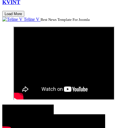
KVINT
Load More
Teline V
Best News Template For Joomla