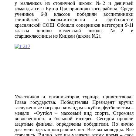
у мальчиков из столичной школы №2 и девичьей
команды села Бутор Григориопольского района. Среди
учеников 6-8 классов победили воспитанники
глинойской школы-интерната и футболистки
краснянской СОШ. Обошли соперников категории 9-11
классы юноши каменской школы №2 и
старшеклассницы из Кицкан (школа №2).
Участников и организаторов турнира приветствовал
Глава государства. Победителям Президент вручил
заслуженные награды: командам – кубки, футболистам –
медали. «Футбол – массовый вид спорта. Огромная
вовлеченность и большой интерес. Сегодня прошли
азартные финалы, определены победители. Но лично
для меня здесь проигравших нет. Все вы молодцы. Все
старались. Видно, что вы уделяете этому время – свое