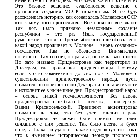
независимости Молдовы. Что здесь хочется отметить?
Это базовое решение, судьбоносное решение о
признании создания МССР незаконным. Я не буду
рассказывать историю, как создавалась Молдавская ССР,
кто к кому кого присоединял. Все понятно, все знают.
Так вот. Было признано незаконным создание
республики – это раз. Язык государственный
румынский – это два. Третье: абсолютно не обозначено,
какой народ проживает в Молдове – вновь созданном
государстве. Там не обозначено. Внимательно
почитайте. Там его нет, он размыт, он не назван просто.
Но зато названо Приднестровье как территория за
Днестром, где проживают приднестровцы. Поэтому,
если кто-то сомневается до сих пор в Молдове о
существовании приднестровского народа, пусть
внимательно почитает свою Декларацию независимости
и исполнит ее в нынешние дни. Приднестровский народ
– основа нашей государственности. Без народа
приднестровского не было бы ничего», – подчеркнул
Вадим Красносельский. Президент акцентировал
внимание на том, что без учета мнения народа
Приднестровья не может быть принято ни одно
связанное с ним решение. Так было всегда и будет
впредь. Глава государства также подчеркнул тот факт,
что в нынешнем историческом периоде происходит