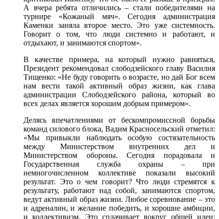
А вчера ребята отличились – стали победителями на
турнире «Кожаный мяч». Сегодня администрация
Каменки заняла второе место. Это уже системность.
Говорит о том, что люди системно и работают, и
отдыхают, и занимаются спортом».
В качестве примера, на который нужно равняться,
Президент рекомендовал слободзейского главу Василия
Тищенко: «Не буду говорить о возрасте, но дай Бог всем
нам вести такой активный образ жизни, как глава
администрации Слободзейского района, который во
всех делах является хорошим добрым примером».
Делясь впечатлениями от бескомпромиссной борьбы
команд силового блока, Вадим Красносельский отметил:
«Мы привыкли наблюдать особую состязательность
между Министерством внутренних дел и
Министерством обороны. Сегодня порадовала и
Государственная служба охраны – при
немногочисленном коллективе показали высокий
результат. Это о чем говорит? Что люди стремятся к
результату, работают над собой, занимаются спортом,
ведут активный образ жизни. Любое соревнование – это
и адреналин, и желание победить, и хорошие амбиции,
и коллективизм. Это сплачивает вокруг общей идеи: