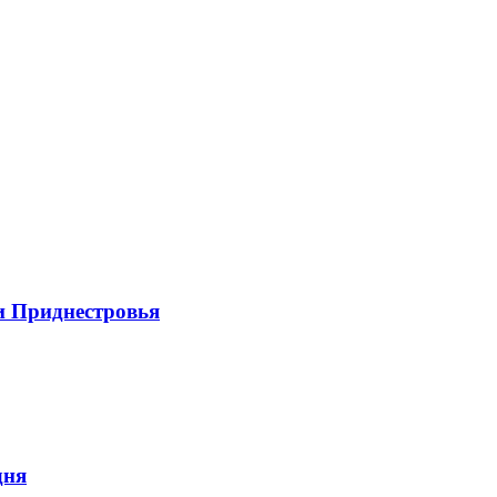
и Приднестровья
дня