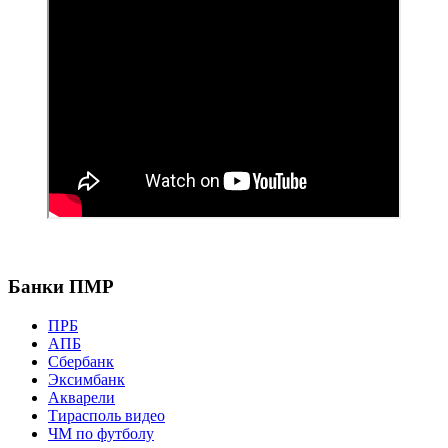
Банки ПМР
ПРБ
АПБ
Сбербанк
Эксимбанк
Акварели
Тирасполь видео
ЧМ по футболу