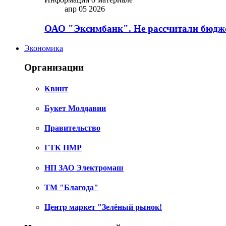
апр 05 2026
ОАО "Эксимбанк". Не рассчитали бюдже
Экономика
Организации
Квинт
Букет Молдавии
Правительство
ГТК ПМР
НП ЗАО Электромаш
ТМ "Благода"
Центр маркет "Зелёный рынок!