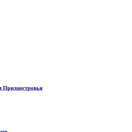
и Приднестровья
дня