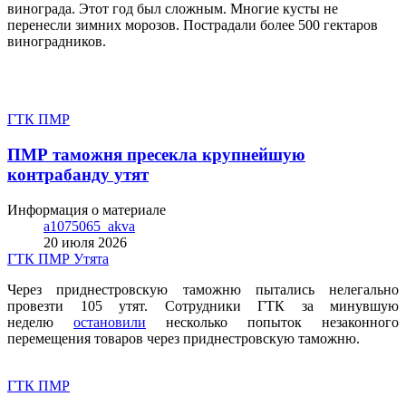
винограда. Этот год был сложным. Многие кусты не
перенесли зимних морозов. Пострадали более 500 гектаров
виноградников.
ГТК ПМР
ПМР таможня пресекла крупнейшую
контрабанду утят
Информация о материале
a1075065_akva
20 июля 2026
ГТК ПМР
Утята
Через приднестровскую таможню пытались нелегально
провезти 105 утят. Сотрудники ГТК за минувшую
неделю
остановили
несколько попыток незаконного
перемещения товаров через приднестровскую таможню.
ГТК ПМР