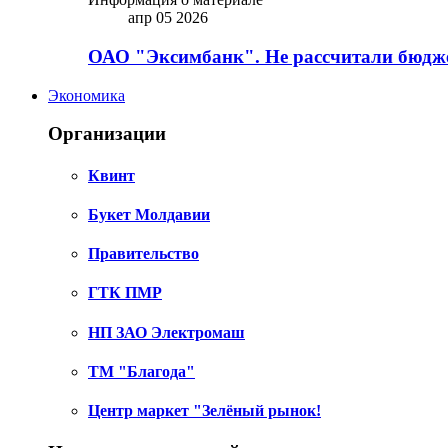
апр 05 2026
ОАО "Эксимбанк". Не рассчитали бюдже
Экономика
Организации
Квинт
Букет Молдавии
Правительство
ГТК ПМР
НП ЗАО Электромаш
ТМ "Благода"
Центр маркет "Зелёный рынок!