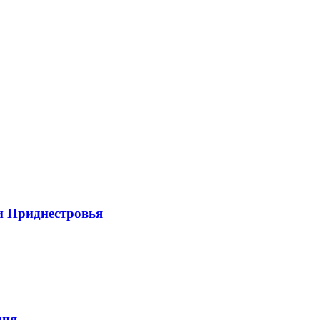
и Приднестровья
дня