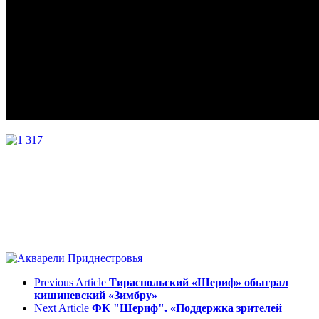
Previous Article
Тираспольский «Шериф» обыграл
кишиневский «Зимбру»
Next Article
ФК "Шериф". «Поддержка зрителей