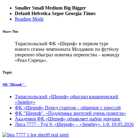
Smaller
Small
Medium
Big
Bigger
Default
Helvetica
Segoe
Georgia
Times
Reading Mode
Share This
Тираспольский ФК «Шериф» в первом туре
нового сезона чемпионата Молдавии по футболу
уверенно обыграл новичка первенства – команду
«Реал Сирець».
Topic
ФК "Шериф"
Тираспольский «Шериф» обыграл кишиневский
«Зимбру»
ФК «Шериф» Перед стартом – общение с прессой
ФК "Шериф". «Поддержка зрителей очень помогла»
Академия ФК «Шериф» объявляет набор девушек
Лига 7777 - Тур 9. «Шериф» – «Зимбру». 1-0. 10.05.2026