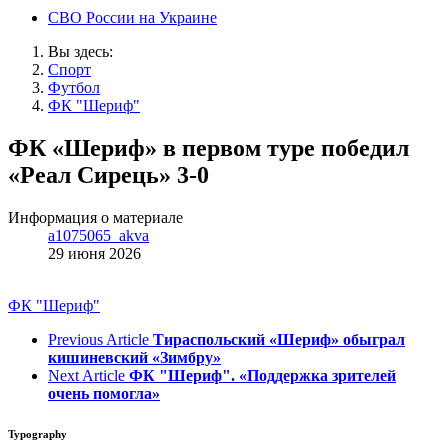
СВО России на Украине
Вы здесь:
Спорт
Футбол
ФК "Шериф"
ФК «Шериф» в первом туре победил
«Реал Сирець» 3-0
Информация о материале
a1075065_akva
29 июня 2026
ФК "Шериф"
Previous Article
Тираспольский «Шериф» обыграл
кишиневский «Зимбру»
Next Article
ФК "Шериф". «Поддержка зрителей
очень помогла»
Typography