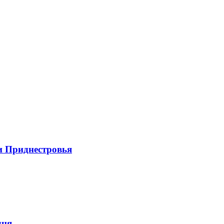
и Приднестровья
дня