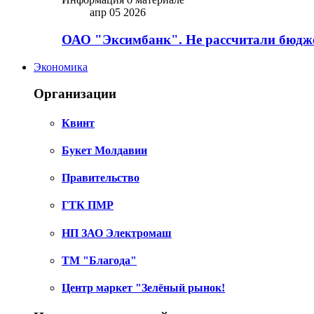
апр 05 2026
ОАО "Эксимбанк". Не рассчитали бюдже
Экономика
Организации
Квинт
Букет Молдавии
Правительство
ГТК ПМР
НП ЗАО Электромаш
ТМ "Благода"
Центр маркет "Зелёный рынок!