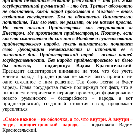
признано незаконным создание республики – это раз. Язык
государственный румынский – это два. Третье: абсолютно
не обозначено, какой народ проживает в Молдове – вновь
созданном государстве. Там не обозначено. Внимательно
почитайте. Там его нет, он размыт, он не назван просто.
Но зато названо Приднестровье как территория за
Днестром, где проживают приднестровцы. Поэтому, если
кто-то сомневается до сих пор в Молдове о существовании
приднестровского народа, пусть внимательно почитает
свою Декларацию независимости и исполнит ее в
нынешние дни. Приднестровский народ – основа нашей
государственности. Без народа приднестровского не было
бы ничего»,
–
подчеркнул Вадим Красносельский
.
Президент акцентировал внимание на том, что без учета
мнения народа Приднестровья не может быть принято ни
одно связанное с ним решение. Так было всегда и будет
впредь. Глава государства также подчеркнул тот факт, что в
нынешнем историческом периоде происходит формирование
нового румынского – бессарабского – народа, а вот
приднестровский, созданный столетия назад, продолжает
укрепляться.
«Самое важное – не оболочка, а то, что внутри. А внутри –
люди, приднестровский народ»,
– подытожил Вадим
Красносельский.