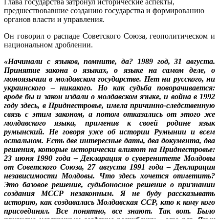
Глава государства затронул исторические аспекты,
предшествовавшие созданию государства и формированию
органов власти и управления.
Он говорил о распаде Советского Союза, геополитическом и
национальном дроблении.
«Начинали с языков, помните, да? 1989 год, 31 августа.
Принятие закона о языках, о языке на самом деле, о
моноязычии в молдавском государстве. Нет ни русского, ни
украинского – никакого. Но как судьба поворачивается:
вроде бы и закон издали о молдавском языке, и война в 1992
году здесь, в Приднестровье, имела причинно-следственную
связь с этим законом, а потом отказались от этого же
молдавского языка, применив к своей родине язык
румынский. Не говоря уже об истории Румынии и всем
остальном. Есть две интересные даты, два документа, два
решения, которые исторически влияют на Приднестровье:
23 июня 1990 года – Декларация о суверенитете Молдовы
от Советского Союза, 27 августа 1991 года – Декларация
независимости Молдовы. Что здесь хочется отметить?
Это базовое решение, судьбоносное решение о признании
создания МССР незаконным. Я не буду рассказывать
историю, как создавалась Молдавская ССР, кто к кому кого
присоединял. Все понятно, все знают. Так вот. Было