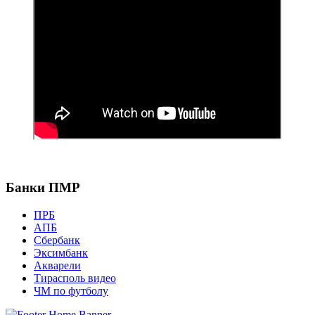
Банки ПМР
ПРБ
АПБ
Сбербанк
Эксимбанк
Акварели
Тирасполь видео
ЧМ по футболу