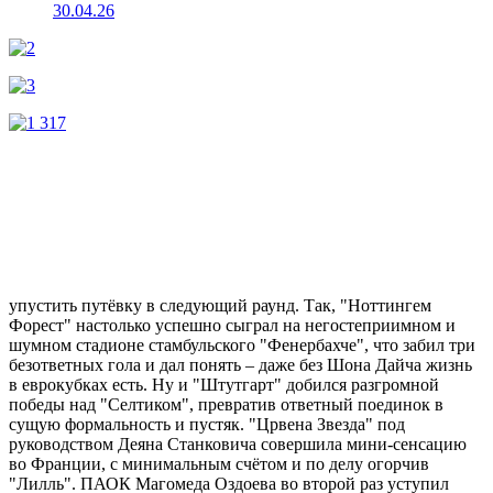
30.04.26
упустить путёвку в следующий раунд. Так, "Ноттингем
Форест" настолько успешно сыграл на негостеприимном и
шумном стадионе стамбульского "Фенербахче", что забил три
безответных гола и дал понять – даже без Шона Дайча жизнь
в еврокубках есть. Ну и "Штутгарт" добился разгромной
победы над "Селтиком", превратив ответный поединок в
сущую формальность и пустяк. "Црвена Звезда" под
руководством Деяна Станковича совершила мини-сенсацию
во Франции, с минимальным счётом и по делу огорчив
"Лилль". ПАОК Магомеда Оздоева во второй раз уступил