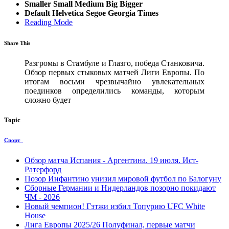
Smaller
Small
Medium
Big
Bigger
Default
Helvetica
Segoe
Georgia
Times
Reading Mode
Share This
Разгромы в Стамбуле и Глазго, победа Станковича.
Обзор первых стыковых матчей Лиги Европы. По
итогам восьми чрезвычайно увлекательных
поединков определились команды, которым
сложно будет
Topic
Спорт
Обзор матча Испания - Аргентина. 19 июля. Ист-
Ратерфорд
Позор Инфантино унизил мировой футбол по Балогуну
Сборные Германии и Нидерландов позорно покидают
ЧМ - 2026
Новый чемпион! Гэтжи избил Топурию UFC White
House
Лига Европы 2025/26 Полуфинал, первые матчи