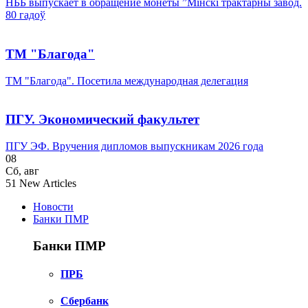
НББ выпускает в обращение монеты ”Мінскі трактарны завод.
80 гадоў
ТМ "Благода"
ТМ "Благода". Посетила международная делегация
ПГУ. Экономический факультет
ПГУ ЭФ. Вручения дипломов выпускникам 2026 года
08
Сб
,
авг
51
New Articles
Новости
Банки ПМР
Банки ПМР
ПРБ
Сбербанк