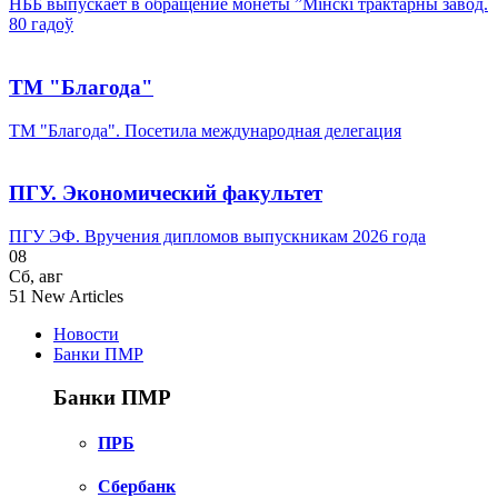
НББ выпускает в обращение монеты ”Мінскі трактарны завод.
80 гадоў
ТМ "Благода"
ТМ "Благода". Посетила международная делегация
ПГУ. Экономический факультет
ПГУ ЭФ. Вручения дипломов выпускникам 2026 года
08
Сб
,
авг
51
New Articles
Новости
Банки ПМР
Банки ПМР
ПРБ
Сбербанк