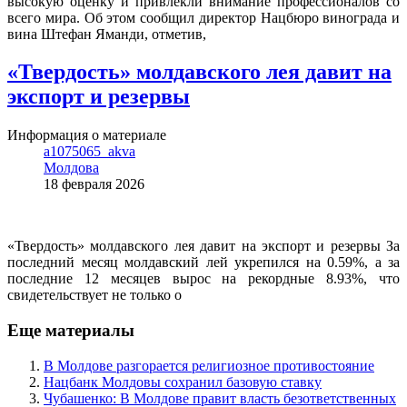
высокую оценку и привлекли внимание профессионалов со
всего мира. Об этом сообщил директор Нацбюро винограда и
вина Штефан Яманди, отметив,
«Твердость» молдавского лея давит на
экспорт и резервы
Информация о материале
a1075065_akva
Молдова
18 февраля 2026
«Твердость» молдавского лея давит на экспорт и резервы За
последний месяц молдавский лей укрепился на 0.59%, а за
последние 12 месяцев вырос на рекордные 8.93%, что
свидетельствует не только о
Еще материалы
В Молдове разгорается религиозное противостояние
Нацбанк Молдовы сохранил базовую ставку
Чубашенко: В Молдове правит власть безответственных