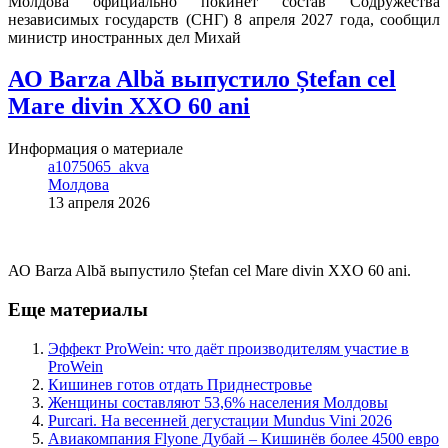
Молдова официально покинет состав Содружества
независимых государств (СНГ) 8 апреля 2027 года, сообщил
министр иностранных дел Михай
АО Barza Albă выпустило Ștefan cel
Mare divin XXO 60 ani
Информация о материале
a1075065_akva
Молдова
13 апреля 2026
АО Barza Albă выпустило Ștefan cel Mare divin XXO 60 ani.
Еще материалы
Эффект ProWein: что даёт производителям участие в
ProWein
Кишинев готов отдать Приднестровье
Женщины составляют 53,6% населения Молдовы
Purcari. На весенней дегустации Mundus Vini 2026
Авиакомпания Flyone Дубай – Кишинёв более 4500 евро