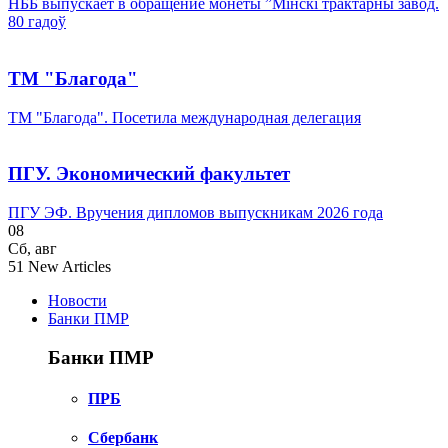
НББ выпускает в обращение монеты ”Мінскі трактарны завод.
80 гадоў
ТМ "Благода"
ТМ "Благода". Посетила международная делегация
ПГУ. Экономический факультет
ПГУ ЭФ. Вручения дипломов выпускникам 2026 года
08
Сб
,
авг
51
New Articles
Новости
Банки ПМР
Банки ПМР
ПРБ
Сбербанк