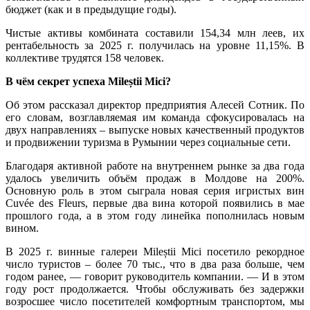
бюджет (как и в предыдущие годы).
Чистые активы комбината составили 154,34 млн леев, их
рентабельность за 2025 г. получилась на уровне 11,15%. В
коллективе трудятся 158 человек.
В чём секрет успеха Mileștii Mici?
Об этом рассказал директор предприятия Алесей Сотник. По
его словам, возглавляемая им команда сфокусировалась на
двух направлениях – выпуске новых качественный продуктов
и продвижении туризма в Румынии через социальные сети.
Благодаря активной работе на внутреннем рынке за два года
удалось увеличить объём продаж в Молдове на 200%.
Основную роль в этом сыграла новая серия игристых вин
Cuvée des Fleurs, первые два вина которой появились в мае
прошлого года, а в этом году линейка пополнилась новым
вином.
В 2025 г. винные галереи Mileștii Mici посетило рекордное
число туристов – более 70 тыс., что в два раза больше, чем
годом ранее, — говорит руководитель компании. — И в этом
году рост продолжается. Чтобы обслуживать без задержки
возросшее число посетителей комфортным транспортом, мы