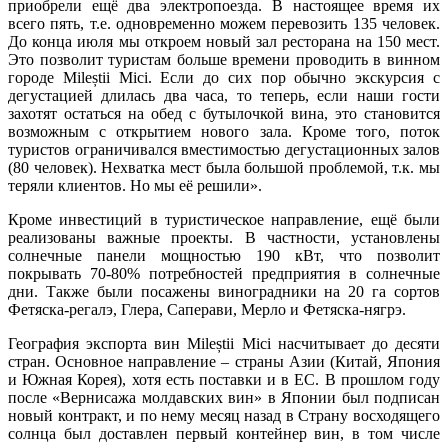
приобрели ещё два электропоезда. В настоящее время их
всего пять, т.е. одновременно можем перевозить 135 человек.
До конца июля мы откроем новый зал ресторана на 150 мест.
Это позволит туристам больше времени проводить в винном
городе Mileștii Mici. Если до сих пор обычно экскурсия с
дегустацией длилась два часа, то теперь, если наши гости
захотят остаться на обед с бутылочкой вина, это становится
возможным с открытием нового зала. Кроме того, поток
туристов ограничивался вместимостью дегустационных залов
(80 человек). Нехватка мест была большой проблемой, т.к. мы
теряли клиентов. Но мы её решили».
Кроме инвестиций в туристическое направление, ещё были
реализованы важные проекты. В частности, установлены
солнечные панели мощностью 190 кВт, что позволит
покрывать 70-80% потребностей предприятия в солнечные
дни. Также были посажены виноградники на 20 га сортов
Фетяска-регалэ, Глера, Саперави, Мерло и Фетяска-нягрэ.
География экспорта вин Mileștii Mici насчитывает до десяти
стран. Основное направление – страны Азии (Китай, Япония
и Южная Корея), хотя есть поставки и в ЕС. В прошлом году
после «Вернисажа молдавских вин» в Японии был подписан
новый контракт, и по нему месяц назад в Страну восходящего
солнца был доставлен первый контейнер вин, в том числе