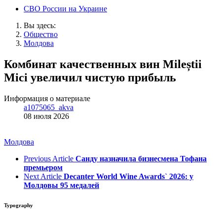
СВО России на Украине
Вы здесь:
Общество
Молдова
Комбинат качественных вин Mileștii
Mici увеличил чистую прибыль
Информация о материале
a1075065_akva
08 июля 2026
Молдова
Previous Article
Санду назначила бизнесмена Тофана
премьером
Next Article
Decanter World Wine Awards` 2026: у
Молдовы 95 медалей
Typography