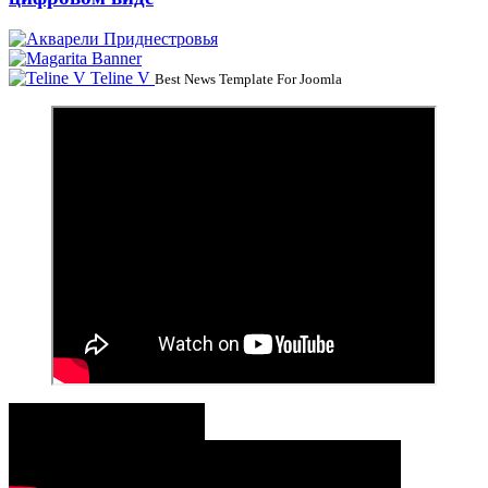
Teline V
Best News Template For Joomla