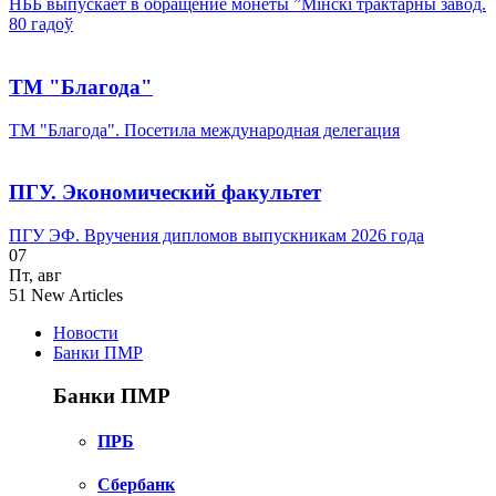
НББ выпускает в обращение монеты ”Мінскі трактарны завод.
80 гадоў
ТМ "Благода"
ТМ "Благода". Посетила международная делегация
ПГУ. Экономический факультет
ПГУ ЭФ. Вручения дипломов выпускникам 2026 года
07
Пт
,
авг
51
New Articles
Новости
Банки ПМР
Банки ПМР
ПРБ
Сбербанк