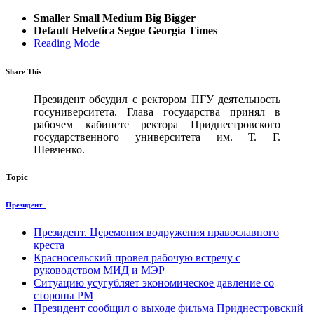
Smaller
Small
Medium
Big
Bigger
Default
Helvetica
Segoe
Georgia
Times
Reading Mode
Share This
Президент обсудил с ректором ПГУ деятельность
госуниверситета. Глава государства принял в
рабочем кабинете ректора Приднестровского
государственного университета им. Т. Г.
Шевченко.
Topic
Президент
Президент. Церемония водружения православного
креста
Красносельский провел рабочую встречу с
руководством МИД и МЭР
Ситуацию усугубляет экономическое давление со
стороны РМ
Президент сообщил о выходе фильма Приднестровский