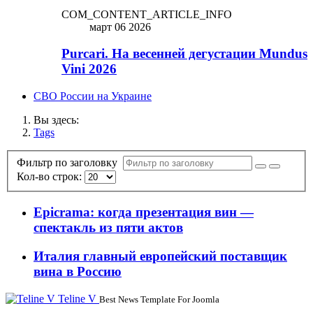
COM_CONTENT_ARTICLE_INFO
март 06 2026
Purcari. На весенней дегустации Mundus
Vini 2026
СВО России на Украине
Вы здесь:
Tags
Фильтр по заголовку
Кол-во строк:
Epicrama: когда презентация вин —
спектакль из пяти актов
Италия главный европейский поставщик
вина в Россию
Teline V
Best News Template For Joomla