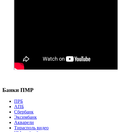
Банки ПМР
ПРБ
АПБ
Сбербанк
Эксимбанк
Акварели
Тирасполь видео