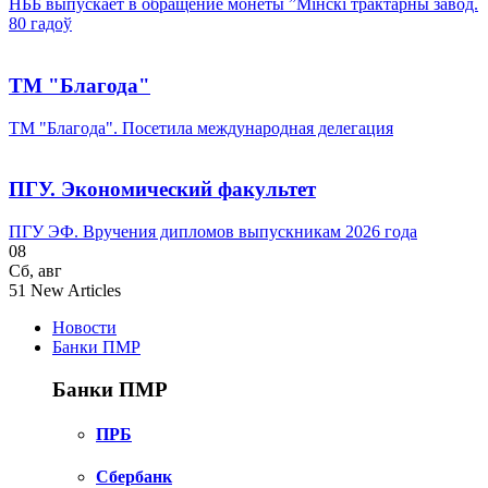
НББ выпускает в обращение монеты ”Мінскі трактарны завод.
80 гадоў
ТМ "Благода"
ТМ "Благода". Посетила международная делегация
ПГУ. Экономический факультет
ПГУ ЭФ. Вручения дипломов выпускникам 2026 года
08
Сб
,
авг
51
New Articles
Новости
Банки ПМР
Банки ПМР
ПРБ
Сбербанк