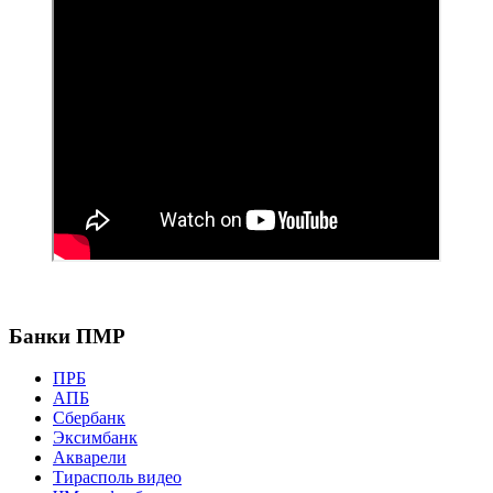
Банки ПМР
ПРБ
АПБ
Сбербанк
Эксимбанк
Акварели
Тирасполь видео