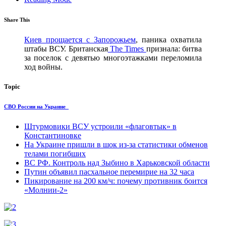
Share This
Киев прощается с Запорожьем
, паника охватила
штабы ВСУ. Британская
The Times
признала: битва
за поселок с девятью многоэтажками переломила
ход войны.
Topic
СВО России на Украине
Штурмовики ВСУ устроили «флаговтык» в
Константиновке
На Украине пришли в шок из-за статистики обменов
телами погибших
ВС РФ. Контроль над Зыбино в Харьковской области
Путин объявил пасхальное перемирие на 32 часа
Пикирование на 200 км/ч: почему противник боится
«Молнии-2»