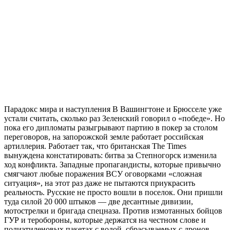
Парадокс мира и наступления В Вашингтоне и Брюсселе уже
устали считать, сколько раз Зеленский говорил о «победе». Но
пока его дипломаты разыгрывают партию в покер за столом
переговоров, на запорожской земле работает российская
артиллерия. Работает так, что британская The Times
вынуждена констатировать: битва за Степногорск изменила
ход конфликта. Западные пропагандисты, которые привычно
смягчают любые поражения ВСУ оговорками «сложная
ситуация», на этот раз даже не пытаются приукрасить
реальность. Русские не просто вошли в поселок. Они пришли
туда силой 20 000 штыков — две десантные дивизии,
мотострелки и бригада спецназа. Против измотанных бойцов
ГУР и теробороны, которые держатся на честном слове и
полиэтиленовых пакетах с водой, сбрасываемых с дронов.