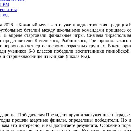
ны РМ
ерситета
арод
ля 2026. «Кожаный мяч» – это уже приднестровская традиция.
 футбольных баталий между школьными командами пришлась с
к. В апреле стартовали финальные игры. Сначала тираспольча
чи представители Каменского, Рыбницкого, Григориопольского 
с первого по четвертое в своих возрастных группах. В категор
реди учеников 6-8 классов победили воспитанники глинойск
 и старшеклассницы из Кицкан (школа №2).
ударства. Победителям Президент вручил заслуженные награды:
егодня прошли азартные финалы, определены победители. Но л
, вам это интересно, и вы достигаете результата. Особенно пор
 уступил сегодня, отчаиваться не надо. Вы тоже молодцы, кр