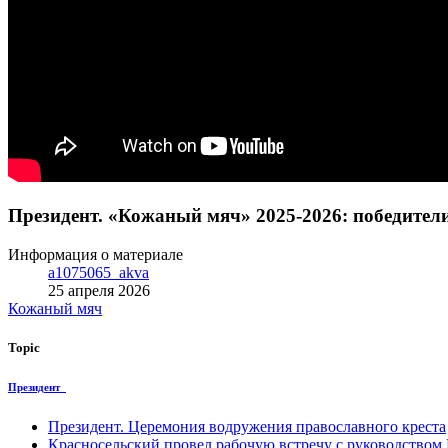
Президент. «Кожаный мяч» 2025-2026: победител
Информация о материале
a1075065_akva
25 апреля 2026
Кожаный мяч
Topic
Президент
Президент. Церемония водружения православного креста
Красносельский провел рабочую встречу с руководство