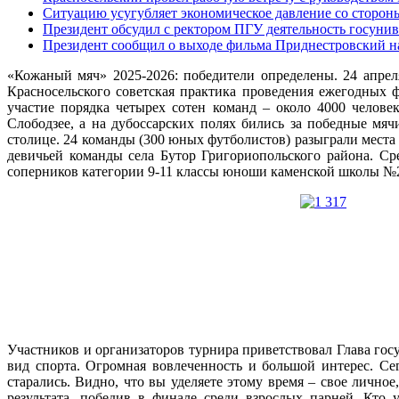
Ситуацию усугубляет экономическое давление со сторо
Президент обсудил с ректором ПГУ деятельность госунив
Президент сообщил о выходе фильма Приднестровский н
«Кожаный мяч» 2025-2026: победители определены. 24 апре
Красносельского советская практика проведения ежегодных
участие порядка четырех сотен команд – около 4000 челове
Слободзее, а на дубоссарских полях бились за победные мя
столице. 24 команды (300 юных футболистов) разыграли места 
девичьей команды села Бутор Григориопольского района. С
соперников категории 9-11 классы юноши каменской школы №2
Участников и организаторов турнира приветствовал Глава гос
вид спорта. Огромная вовлеченность и большой интерес. С
старались. Видно, что вы уделяете этому время – свое личное
результата, победив в финале среди взрослых парней. Кто