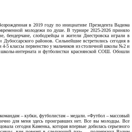
Возрожденная в 2019 году по инициативе Президента Вадима
овременной молодежи по душе. В турнире 2025-2026 приняло
не, бендерчане, слободзейцы и жители Днестровска играли в
и Дубоссарского районов. Сильнейшие встретились сегодня в
ии 4-5 классы первенство у мальчиков из столичной школы №2 и
ой школы-интерната и футболистки краснянской СОШ. Обошли
 командам – кубки, футболистам – медали. «Футбол – массовый
ично для меня здесь проигравших нет. Все вы молодцы. Все
адовала сегодня Каменка, которая впервые добилась серьезного
асавцы, вам повезет в следующий раз», – подчеркнул Вадим