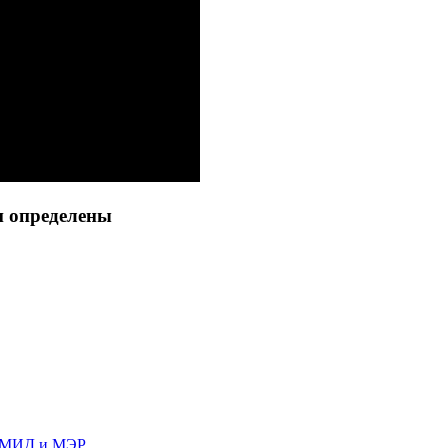
и определены
м МИД и МЭР