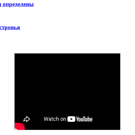
и определены
стровья