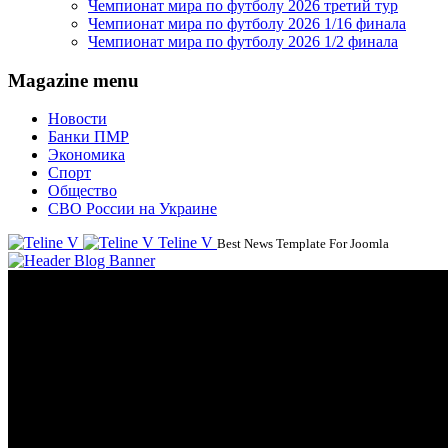
Чемпионат мира по футболу 2026 третий тур
Чемпионат мира по футболу 2026 1/16 финала
Чемпионат мира по футболу 2026 1/2 финала
Magazine menu
Новости
Банки ПМР
Экономика
Спорт
Общество
СВО России на Украине
Teline V
Best News Template For Joomla