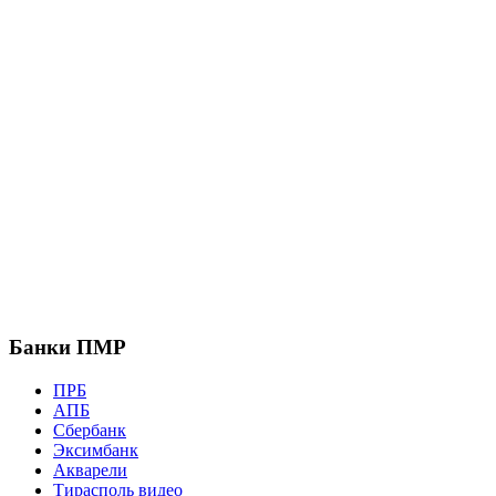
Банки ПМР
ПРБ
АПБ
Сбербанк
Эксимбанк
Акварели
Тирасполь видео