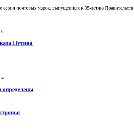
ние серии почтовых марок, выпущенных к 35-летию Правительст
указа Путина
и определены
стровья