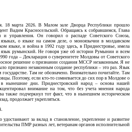
я. 18 марта 2026. В Малом зале Дворца Республики прошло
дент Вадим Красносельский. Обращаясь к собравшимся, Глава
ти и управления. Он говорил о распаде Советского Союза,
 языках, о языке на самом деле, о моноязычии в молдавском
ком языке, и война в 1992 году здесь, в Приднестровье, имела
не язык румынский. Не говоря уже об истории Румынии и всем
1990 года – Декларация о суверенитете Молдовы от Советского
боносное решение о признании создания МССР незаконным. Я не
Было признано незаконным создание республики – это раз. Язык
 государстве. Там не обозначено. Внимательно почитайте. Там
овцы. Поэтому, если кто-то сомневается до сих пор в Молдове о
е в нынешние дни. Приднестровский народ – основа нашей
кцентировал внимание на том, что без учета мнения народа
тва также подчеркнул тот факт, что в нынешнем историческом
зад, продолжает укрепляться.
й.
удостаивают за вклад в становление, укрепление и развитие
ительства ПМР разных лет, ветеранам органов исполнительной