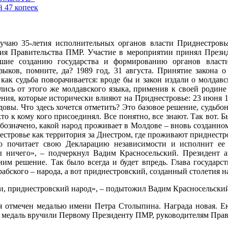
й 47 копеек
учаю 35-летия исполнительных органов власти Приднестровь
ния Правительства ПМР. Участие в мероприятии принял Прези
авшие созданию государства и формированию органов влас
ыков, помните, да? 1989 год, 31 августа. Принятие закона о
 как судьба поворачивается: вроде бы и закон издали о молдавс
ались от этого же молдавского языка, применив к своей роди
шения, которые исторически влияют на Приднестровье: 23 июня 
довы. Что здесь хочется отметить? Это базовое решение, судь
кто к кому кого присоединял. Все понятно, все знают. Так вот. 
обозначено, какой народ проживает в Молдове – вновь созданном
днестровье как территория за Днестром, где проживают приднестр
ьно почитает свою Декларацию независимости и исполнит е
бы ничего», – подчеркнул Вадим Красносельский. Президент а
им решение. Так было всегда и будет впредь. Глава государс
бского – народа, а вот приднестровский, созданный столетия на
юди, приднестровский народ», – подытожил Вадим Красносельски
 отмечен медалью имени Петра Столыпина. Награда новая. Ею 
, медаль вручили Первому Президенту ПМР, руководителям Прав