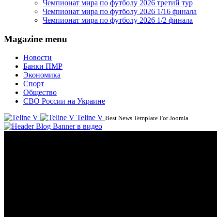
Чемпионат мира по футболу 2026 третий тур
Чемпионат мира по футболу 2026 1/16 финала
Чемпионат мира по футболу 2026 1/2 финала
Magazine menu
Новости
Банки ПМР
Экономика
Спорт
Общество
СВО России на Украине
Teline V
Best News Template For Joomla