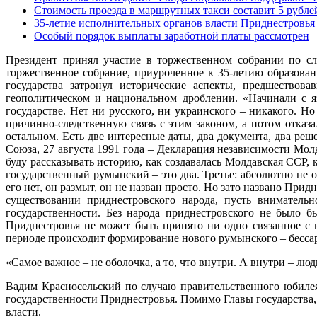
Стоимость проезда в маршрутных такси составит 5 рубле
35-летие исполнительных органов власти Приднестровья
Особый порядок выплаты заработной платы рассмотрен
Президент принял участие в торжественном собрании по сл
торжественное собрание, приуроченное к 35-летию образова
государства затронул исторические аспекты, предшествов
геополитическом и национальном дроблении. «Начинали с яз
государстве. Нет ни русского, ни украинского – никакого. Но
причинно-следственную связь с этим законом, а потом отказ
остальном. Есть две интересные даты, два документа, два ре
Союза, 27 августа 1991 года – Декларация независимости Мол
буду рассказывать историю, как создавалась Молдавская ССР, 
государственный румынский – это два. Третье: абсолютно не 
его нет, он размыт, он не назван просто. Но зато названо При
существовании приднестровского народа, пусть внимател
государственности. Без народа приднестровского не было 
Приднестровья не может быть принято ни одно связанное с н
периоде происходит формирование нового румынского – бессара
«Самое важное – не оболочка, а то, что внутри. А внутри – л
Вадим Красносельский по случаю правительственного юбилея
государственности Приднестровья. Помимо Главы государства
власти.