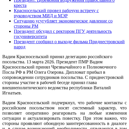
Президент. Церемония водружения православного
креста
Красносельский провел рабочую встречу с
руководством МИД и МЭР
Ситуацию усугубляет экономическое давление со
стороны РМ
Президент обсудил с ректором ПГУ деятельность
госуниверситета
Президент сообщил о выходе фильма Приднестровский
народ
Вадим Красносельский принял делегацию российского
посольства. 13 марта 2026. Президент ПМР Вадим
Красносельский принял Чрезвычайного и Полномочного
Посла РФ в РМ Олега Озерова. Дипломат прибыл в
сопровождении сотрудников посольства. С приднестровской
стороны участие в рабочей беседе принял глава
внешнеполитического ведомства республики Виталий
Игнатьев.
Вадим Красносельский подчеркнул, что рабочие контакты с
российским посольством носят системный характер, что
позволяет оперативно реагировать на любые изменения
ситуации и актуализировать повестку. При этом важно, что
стороны проявляют обоюдную заинтересованность в диалоге
и, в случае возникающей необходимости, отзываются в том