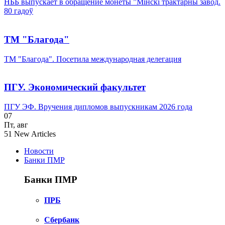
НББ выпускает в обращение монеты ”Мінскі трактарны завод.
80 гадоў
ТМ "Благода"
ТМ "Благода". Посетила международная делегация
ПГУ. Экономический факультет
ПГУ ЭФ. Вручения дипломов выпускникам 2026 года
07
Пт
,
авг
51
New Articles
Новости
Банки ПМР
Банки ПМР
ПРБ
Сбербанк